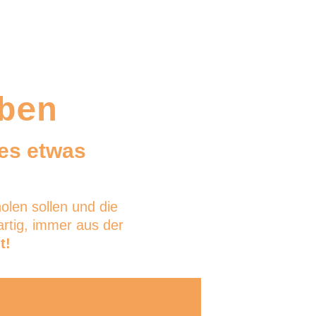
er Mikey
Kontakt
DE
ben
es etwas 
olen sollen und die 
rtig, immer aus der 
t!