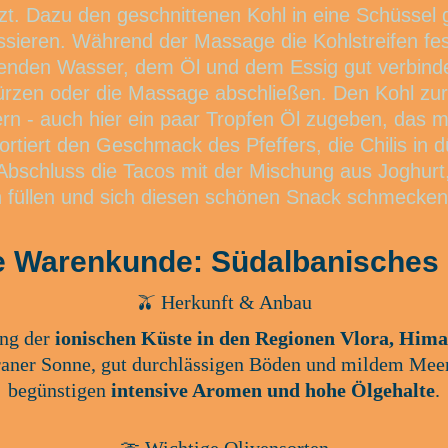
zt. Dazu den geschnittenen Kohl in eine Schüssel
ssieren. Während der Massage die Kohlstreifen f
tenden Wasser, dem Öl und dem Essig gut verbin
zen oder die Massage abschließen. Den Kohl zur 
rn - auch hier ein paar Tropfen Öl zugeben, das m
rtiert den Geschmack des Pfeffers, die Chilis in
schluss die Tacos mit der Mischung aus Joghurt, r
 füllen und sich diesen schönen Snack schmecken 
ne Warenkunde: Südalbanische
🫒 Herkunft & Anbau
ng der 
ionischen Küste in den Regionen Vlora, Him
rraner Sonne, gut durchlässigen Böden und mildem Mee
begünstigen 
intensive Aromen und hohe Ölgehalte
.