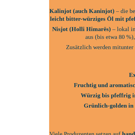
Kalinjot (auch Kaninjot)
 – die b
leicht bitter-würziges Öl mit pf
Nisjot (Holli Himarës)
 – lokal 
aus (bis etwa 80 %),
Zusätzlich werden mitunter
Ex
Fruchtig und aromatis
Würzig bis pfeffrig
Grünlich-golden in
Viele Produzenten setzen auf 
hand