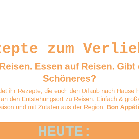
Home
Mein Service
Kochbücher
Üb
zepte zum Verlie
Reisen. Essen auf Reisen. Gibt 
Schöneres?
ndet ihr Rezepte, die euch den Urlaub nach Hause h
an den Entstehungsort zu Reisen. Einfach & großa
aison und mit Zutaten aus der Region. 
Bon Appéti
HEUTE: 