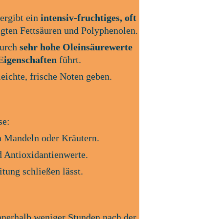
ergibt ein 
intensiv-fruchtiges, oft 
igten Fettsäuren und Polyphenolen.
urch 
sehr hohe Oleinsäurewerte
Eigenschaften
 führt.
leichte, frische Noten geben.
se:
en Mandeln oder Kräutern.
d Antioxidantienwerte.
tung schließen lässt.
nnerhalb weniger Stunden nach der 