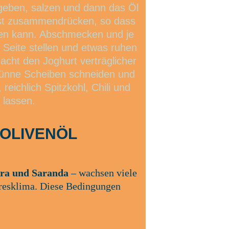
 geben, salzen und dann das Öl 
est zusammendrücken, so dass 
den kann. Abschmecken und je 
Seite stellen und etwas ruhen 
acht den Joghurt verträglicher 
 dünne Scheiben schneiden und 
eichlich Spitzkohl, Chili und 
lassen. 
s OLIVENÖL
ara und Saranda
 – wachsen viele 
resklima. Diese Bedingungen 