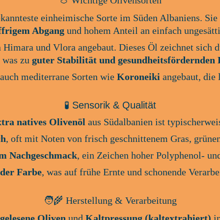
🍈 Wichtige Olivensorten
ekannteste einheimische Sorte im Süden Albaniens. Sie 
effrigem Abgang
 und hohem Anteil an einfach ungesätt
in Himara und Vlora angebaut. Dieses Öl zeichnet sich d
 was zu 
guter Stabilität und gesundheitsfördernden 
 auch mediterrane Sorten wie 
Koroneiki
 angebaut, die 
🧪 Sensorik & Qualität
tra natives Olivenöl
 aus Südalbanien ist typischerwei
ch
, oft mit Noten von frisch geschnittenem Gras, grün
 im Nachgeschmack
, ein Zeichen hoher Polyphenol- un
 der Farbe
, was auf frühe Ernte und schonende Verarbei
🧑‍🌾 Herstellung & Verarbeitung
gelesene Oliven
 und 
Kaltpressung (kaltextrahiert)
 i