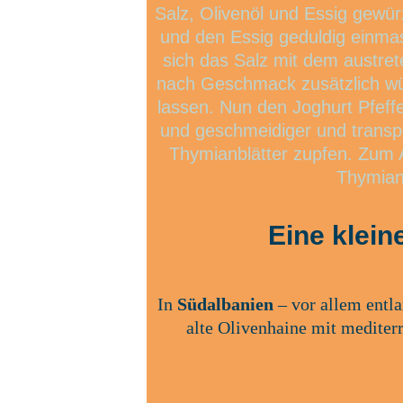
Salz, Olivenöl und Essig gewür
und den Essig geduldig einma
sich das Salz mit dem austre
nach Geschmack zusätzlich wür
lassen. Nun den Joghurt Pfeffe
und geschmeidiger und transpo
Thymianblätter zupfen. Zum Ab
Thymian
Eine klei
In 
Südalbanien
 – vor allem entla
alte Olivenhaine mit medite