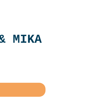
 de Mikey
Contact
FR
& MIKA